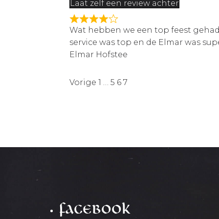
Laat zelf een review achter
Wat hebben we een top feest gehad! 
service was top en de Elmar was sup
Elmar Hofstee
Pagina
Pagina
Pagina
Pagina
Vorige
1
…
5
6
7
Site
beoordelingen
navigatie
Facebook