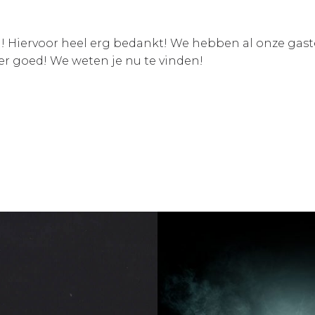
Hiervoor heel erg bedankt! We hebben al onze gasten
er goed! We weten je nu te vinden!